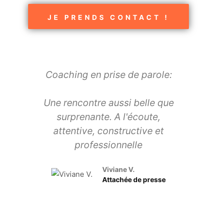
JE PRENDS CONTACT !
Coaching en prise de parole:
Co
Une rencontre aussi belle que
Lau
surprenante. A l'écoute,
nive
attentive, constructive et
professionnelle
con
Viviane V.
Attachée de presse
imp
aud
a